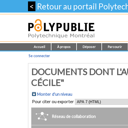
<
Retour au portail Polyte
Accueil
À propos
Déposer
Parcourir
Se connecter
DOCUMENTS DONT L'AU
CÉCILE"
Monter d'un niveau
Pour citer ou exporter
Réseau de collaboration