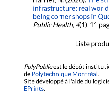
infrastructure: real worl
being corner shops in Qu
Public Health
,
4
(1), 11 pa
Liste produ
PolyPublie
est le dépôt institut
de
Polytechnique Montréal
.
Site développé à l'aide du logicie
EPrints
.