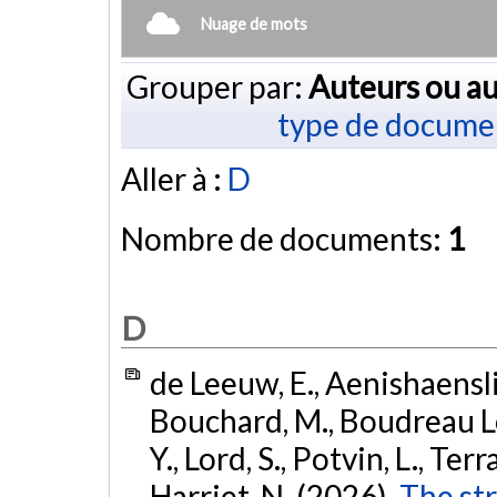
Nuage de mots
Grouper par:
Auteurs ou au
type de docume
Aller à :
D
Nombre de documents:
1
D
de Leeuw, E., Aenishaenslin
Bouchard, M., Boudreau LeB
Y., Lord, S., Potvin, L., Terr
Harriet, N. (2026).
The str