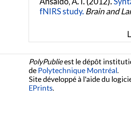
Ansaldo, A. I. (2012).
Synta
fNIRS study.
Brain and L
L
PolyPublie
est le dépôt institut
de
Polytechnique Montréal
.
Site développé à l'aide du logicie
EPrints
.