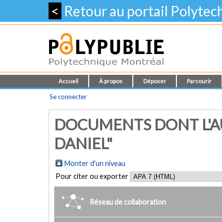
<
Retour au portail Polyte
Accueil
À propos
Déposer
Parcourir
Se connecter
DOCUMENTS DONT L'AU
DANIEL"
Monter d'un niveau
Pour citer ou exporter
Réseau de collaboration