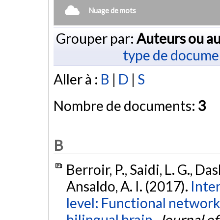
Nuage de mots
Grouper par:
Auteurs ou au
type de docume
Aller à :
B
|
D
|
S
Nombre de documents:
3
B
Berroir, P., Saidi, L. G., Da
Ansaldo, A. I. (2017).
Inte
level: Functional networks
bilingual brain.
Journal of