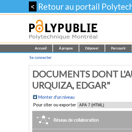
<
Retour au portail Polyte
Accueil
À propos
Déposer
Parcourir
Se connecter
DOCUMENTS DONT L'A
URQUIZA, EDGAR"
Monter d'un niveau
Pour citer ou exporter
Réseau de collaboration