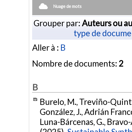
Nuage de mots
Grouper par:
Auteurs ou au
type de docume
Aller à :
B
Nombre de documents:
2
B
Burelo, M., Treviño-Quint
González, J., Adrián Franc
Luna-Bárcenas, G., Bravo-Al
(2025).
Sustainable Synth