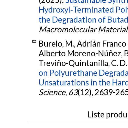
Hydroxyl‐Terminated Po
the Degradation of Butad
Macromolecular Material
Burelo, M., Adrián Franco 
Alberto Moreno-Núñez, B., 
Treviño-Quintanilla, C. D.
on Polyurethane Degradat
Unsaturations in the Har
Science
,
63
(12), 2639-26
Liste produ