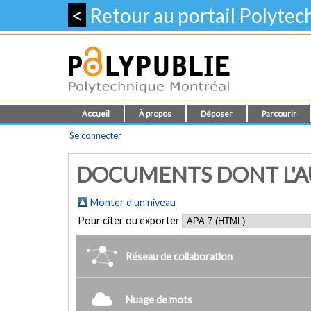
<
Retour au portail Polyte
Accueil
À propos
Déposer
Parcourir
Se connecter
DOCUMENTS DONT L'AUT
Monter d'un niveau
Pour citer ou exporter
Réseau de collaboration
Nuage de mots