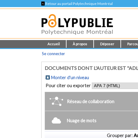
<
Retour au portail Polytechnique Montréal
Accueil
À propos
Déposer
Parcou
Se connecter
DOCUMENTS DONT L'AUTEUR EST "AD
Monter d'un niveau
Pour citer ou exporter
Réseau de collaboration
Nuage de mots
Grouper par:
Au