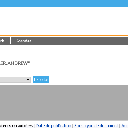
rir
Chercher
LER, ANDRÉW"
teurs ou autrices
|
Date de publication
|
Sous-type de document
|
Au