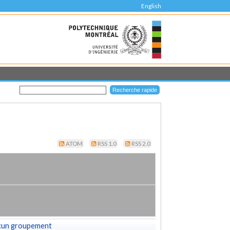
English
ATOM
RSS 1.0
RSS 2.0
cun groupement