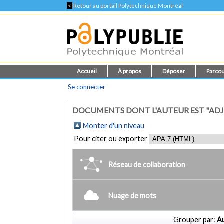
<
Retour au portail Polytechnique Montréal
Accueil
À propos
Déposer
Parcou
Se connecter
DOCUMENTS DONT L'AUTEUR EST "ADJE
Monter d'un niveau
Pour citer ou exporter
Réseau de collaboration
Nuage de mots
Grouper par:
Au