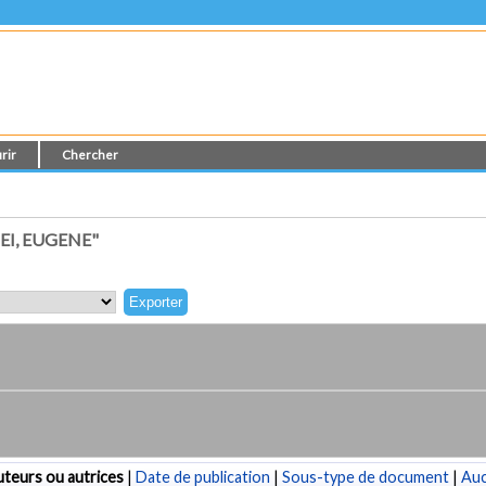
rir
Chercher
I, EUGENE"
teurs ou autrices
|
Date de publication
|
Sous-type de document
|
Au