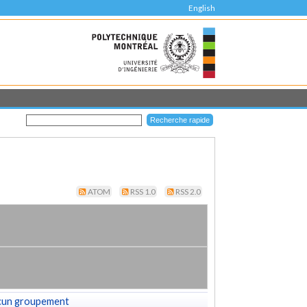
English
ATOM
RSS 1.0
RSS 2.0
cun groupement