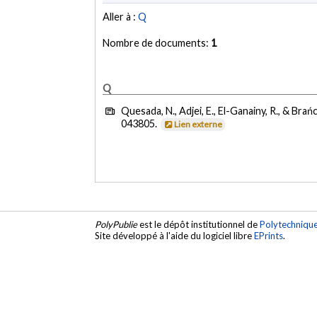
Aller à :
Q
Nombre de documents:
1
Q
Quesada, N., Adjei, E., El-Ganainy, R., & Brań
043805.
Lien externe
PolyPublie
est le dépôt institutionnel de
Polytechniqu
Site développé à l'aide du logiciel libre
EPrints
.