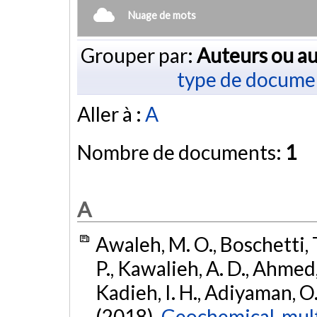
Nuage de mots
Grouper par:
Auteurs ou au
type de docume
Aller à :
A
Nombre de documents:
1
A
Awaleh, M. O., Boschetti, T
P., Kawalieh, A. D., Ahmed,
Kadieh, I. H., Adiyaman, O.,
(2018).
Geochemical, mult