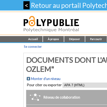
<
Retour au portail Polyte
Accueil
À propos
Déposer
Parcourir
Se connecter
DOCUMENTS DONT L'A
OZLEM"
Monter d'un niveau
Pour citer ou exporter
Réseau de collaboration