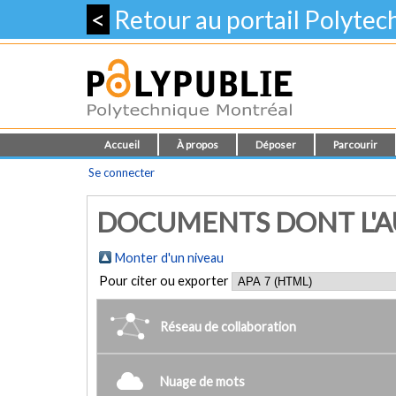
<
Retour au portail Polyte
Accueil
À propos
Déposer
Parcourir
Se connecter
DOCUMENTS DONT L'AU
Monter d'un niveau
Pour citer ou exporter
Réseau de collaboration
Nuage de mots