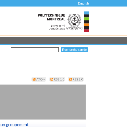
English
ATOM
RSS 1.0
RSS 2.0
cun groupement