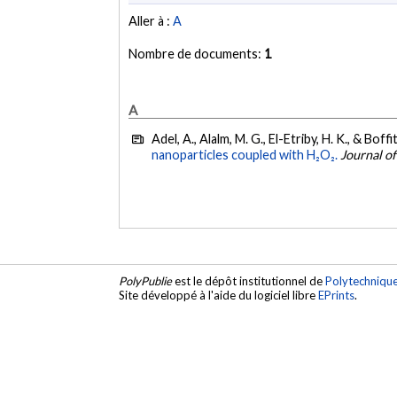
Aller à :
A
Nombre de documents:
1
A
Adel, A., Alalm, M. G., El-Etriby, H. K., & Boffi
nanoparticles coupled with H₂O₂.
Journal o
PolyPublie
est le dépôt institutionnel de
Polytechniqu
Site développé à l'aide du logiciel libre
EPrints
.