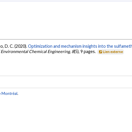
to, D. C. (2020).
Optimization and mechanism insights into the sulfameth
f Environmental Chemical Engineering
,
8
(5), 9 pages.
Lien externe
e Montréal
.