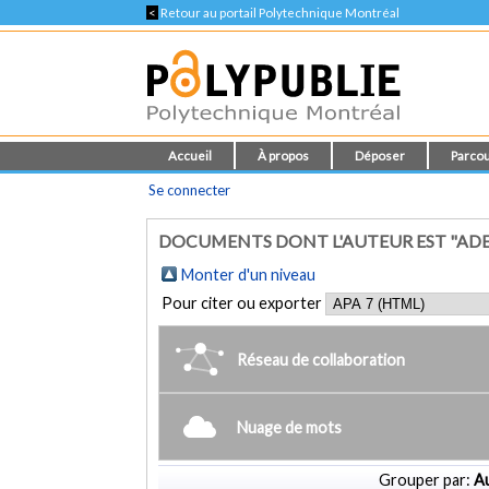
<
Retour au portail Polytechnique Montréal
Accueil
À propos
Déposer
Parcou
Se connecter
DOCUMENTS DONT L'AUTEUR EST "ADE
Monter d'un niveau
Pour citer ou exporter
Réseau de collaboration
Nuage de mots
Grouper par:
Au