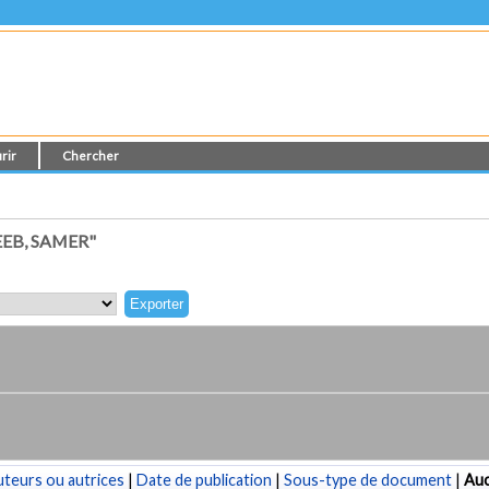
rir
Chercher
EB, SAMER"
teurs ou autrices
|
Date de publication
|
Sous-type de document
|
Au