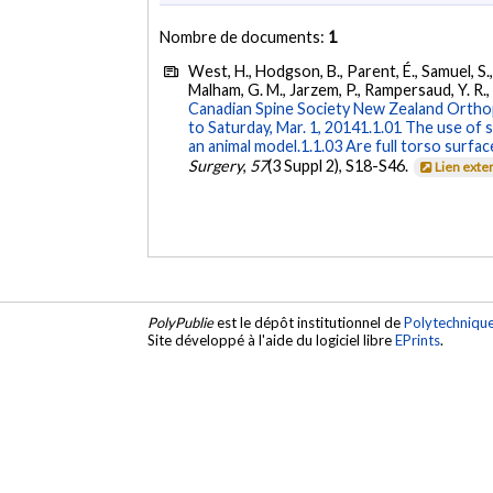
Nombre de documents:
1
West, H., Hodgson, B., Parent, É., Samuel, S.,
Malham, G. M., Jarzem, P., Rampersaud, Y. R., T
Canadian Spine Society New Zealand Orthopae
to Saturday, Mar. 1, 20141.1.01 The use of s
an animal model.1.1.03 Are full torso surf
Surgery
,
57
(3 Suppl 2), S18-S46.
Lien exte
PolyPublie
est le dépôt institutionnel de
Polytechniqu
Site développé à l'aide du logiciel libre
EPrints
.