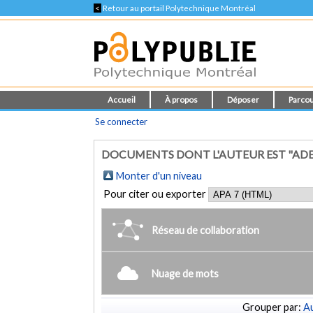
<
Retour au portail Polytechnique Montréal
Accueil
À propos
Déposer
Parcou
Se connecter
DOCUMENTS DONT L'AUTEUR EST "ADE
Monter d'un niveau
Pour citer ou exporter
Réseau de collaboration
Nuage de mots
Grouper par:
Au