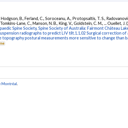
 Hodgson, B., Ferland, C., Soroceanu, A., Protopsaltis, T. S., Radovanovic,
omkins-Lane, C., Manson, N. B., King, V., Goldstein, C. M., ... Ouellet, J. 
dic Spine Society, Spine Society of Australia: Fairmont Château Lake 
uspension radiographs to predict LIV tilt.1.1.02 Surgical correction of
ace topography postural measurements more sensitive to change than ba
rne
e Montréal
.