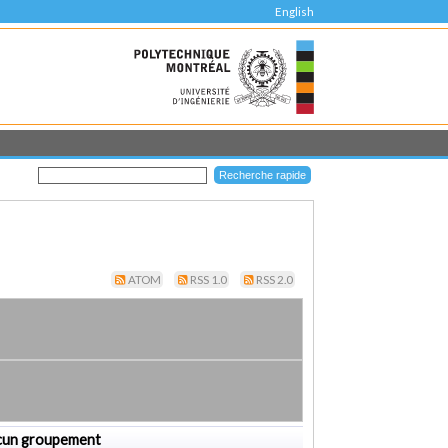
English
ATOM
RSS 1.0
RSS 2.0
cun groupement