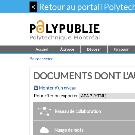
<
Retour au portail Polyte
Accueil
À propos
Déposer
Parcourir
Se connecter
DOCUMENTS DONT L'AU
Monter d'un niveau
Pour citer ou exporter
Réseau de collaboration
Nuage de mots