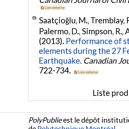
Lien externe
Saatçioğlu, M., Tremblay, R
Palermo, D., Simpson, R., A
(2013).
Performance of st
elements during the 27 F
Earthquake.
Canadian Jou
722-734.
Lien externe
Liste prod
PolyPublie
est le dépôt institut
de
Polytechnique Montréal
.