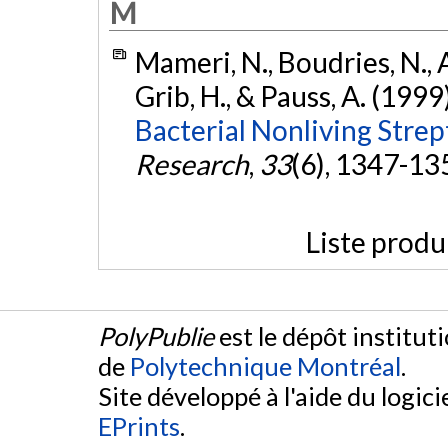
M
Mameri, N., Boudries, N., A
Grib, H., & Pauss, A. (1999
Bacterial Nonliving Stre
Research
,
33
(6), 1347-13
Liste produ
PolyPublie
est le dépôt institut
de
Polytechnique Montréal
.
Site développé à l'aide du logicie
EPrints
.