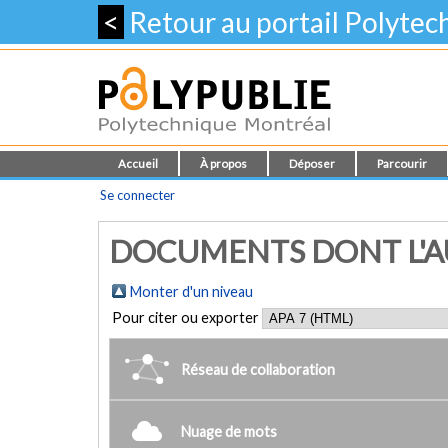
<
Retour au portail Polyte
Accueil
À propos
Déposer
Parcourir
Se connecter
DOCUMENTS DONT L'AU
Monter d'un niveau
Pour citer ou exporter
Réseau de collaboration
Nuage de mots