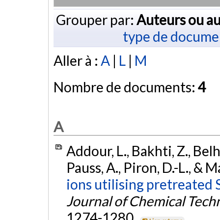
Grouper par:
Auteurs ou au
type de docume
Aller à :
A
|
L
|
M
Nombre de documents:
4
A
Addour, L., Bakhti, Z., Belh
Pauss, A., Piron, D.-L., & 
ions utilising pretreate
Journal of Chemical Tech
1274-1280.