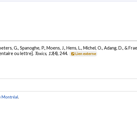
oeters, G., Spanoghe, P., Moens, J., Hens, L., Michel, O., Adang, D., & Fr
taire ou lettre].
Toxics
,
13
(4), 244.
Lien externe
e Montréal
.