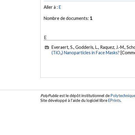
Aller à :
E
Nombre de documents:
1
E
Everaert, S., Godderis, L., Raquez, J.-M., Sch
(TiO₂) Nanoparticles in Face Masks?
[Commen
PolyPublie
est le dépôt institutionnel de
Polytechniqu
Site développé à l'aide du logiciel libre
EPrints
.