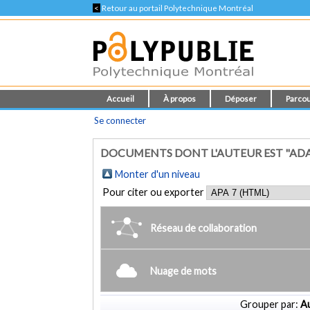
<
Retour au portail Polytechnique Montréal
Accueil
À propos
Déposer
Parcou
Se connecter
DOCUMENTS DONT L'AUTEUR EST "ADA
Monter d'un niveau
Pour citer ou exporter
Réseau de collaboration
Nuage de mots
Grouper par:
Au