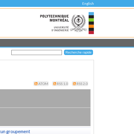
English
ATOM
RSS 1.0
RSS 2.0
cun groupement