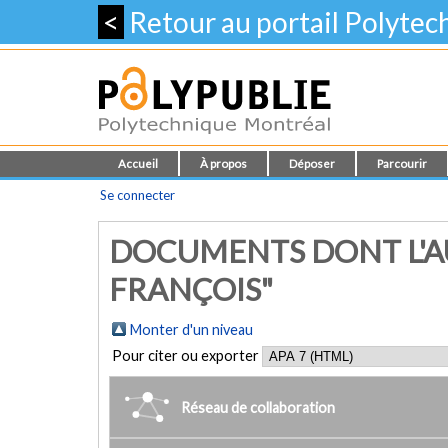
<
Retour au portail Polyte
Accueil
À propos
Déposer
Parcourir
Se connecter
DOCUMENTS DONT L'AU
FRANÇOIS"
Monter d'un niveau
Pour citer ou exporter
Réseau de collaboration