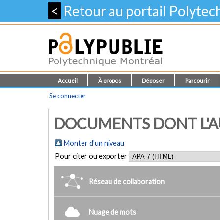
<
Retour au portail Polyte
Accueil
À propos
Déposer
Parcourir
Se connecter
DOCUMENTS DONT L'AUT
Monter d'un niveau
Pour citer ou exporter
Réseau de collaboration
Nuage de mots