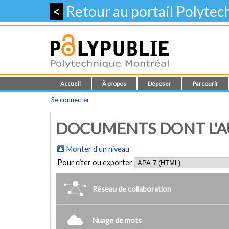
<
Retour au portail Polyte
Accueil
À propos
Déposer
Parcourir
Se connecter
DOCUMENTS DONT L'AU
Monter d'un niveau
Pour citer ou exporter
Réseau de collaboration
Nuage de mots