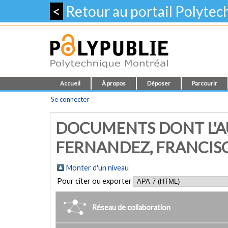
<
Retour au portail Polyte
Accueil
À propos
Déposer
Parcourir
Se connecter
DOCUMENTS DONT L'AU
FERNANDEZ, FRANCISC
Monter d'un niveau
Pour citer ou exporter
Réseau de collaboration