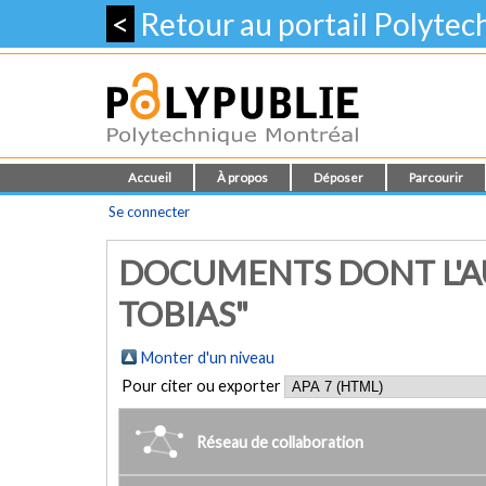
<
Retour au portail Polyte
Accueil
À propos
Déposer
Parcourir
Se connecter
DOCUMENTS DONT L'A
TOBIAS"
Monter d'un niveau
Pour citer ou exporter
Réseau de collaboration