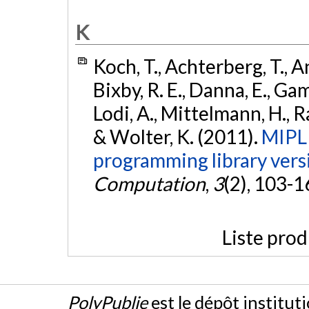
K
Koch, T., Achterberg, T., An
Bixby, R. E., Danna, E., Gam
Lodi, A., Mittelmann, H., Ral
& Wolter, K. (2011).
MIPLI
programming library vers
Computation
,
3
(2), 103-1
Liste prod
PolyPublie
est le dépôt institut