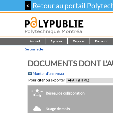
<
Retour au portail Polyte
Accueil
À propos
Déposer
Parcourir
Se connecter
DOCUMENTS DONT L'AU
Monter d'un niveau
Pour citer ou exporter
Réseau de collaboration
Nuage de mots