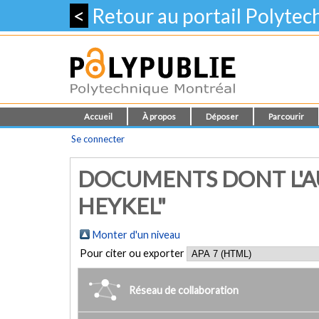
<
Retour au portail Polyte
Accueil
À propos
Déposer
Parcourir
Se connecter
DOCUMENTS DONT L'A
HEYKEL"
Monter d'un niveau
Pour citer ou exporter
Réseau de collaboration