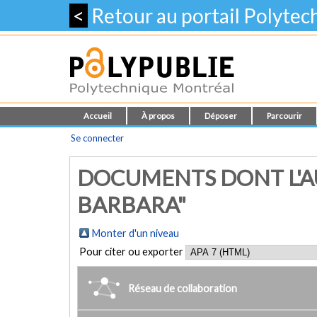
<
Retour au portail Polyte
Accueil
À propos
Déposer
Parcourir
Se connecter
DOCUMENTS DONT L'A
BARBARA"
Monter d'un niveau
Pour citer ou exporter
Réseau de collaboration