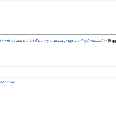
l contract and the V-I-E theory : a linear programming formulation.
(Rap
e Montréal
.