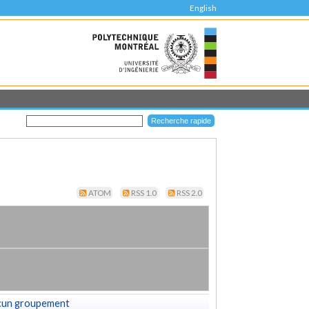
English
ATOM
RSS 1.0
RSS 2.0
cun groupement