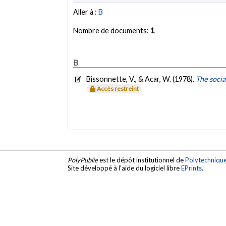
Aller à :
B
Nombre de documents:
1
B
Bissonnette, V., & Acar, W. (1978).
The socia
Accès restreint
PolyPublie
est le dépôt institutionnel de
Polytechniqu
Site développé à l'aide du logiciel libre
EPrints
.