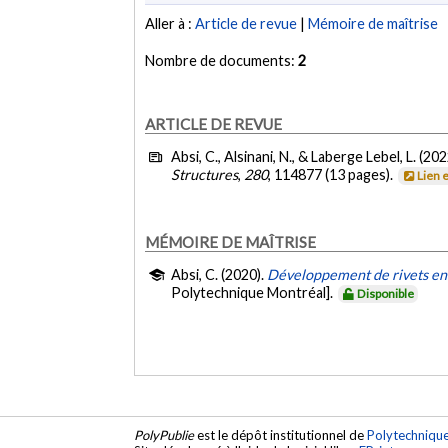
Aller à :
Article de revue
|
Mémoire de maîtrise
Nombre de documents:
2
ARTICLE DE REVUE
Absi, C., Alsinani, N., & Laberge Lebel, L. (20
Structures
,
280
, 114877 (13 pages).
Lien 
MÉMOIRE DE MAÎTRISE
Absi, C. (2020).
Développement de rivets en 
Polytechnique Montréal].
Disponible
PolyPublie
est le dépôt institutionnel de
Polytechniqu