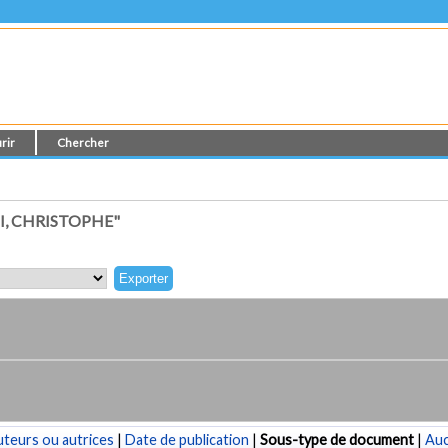
rir
Chercher
I, CHRISTOPHE"
teurs ou autrices
|
Date de publication
|
Sous-type de document
|
Au