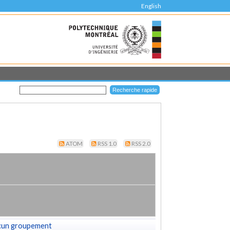
English
ATOM
RSS 1.0
RSS 2.0
cun groupement