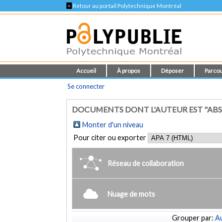
<
Retour au portail Polytechnique Montréal
Accueil
À propos
Déposer
Parcou
Se connecter
DOCUMENTS DONT L'AUTEUR EST "ABS
Monter d'un niveau
Pour citer ou exporter
Réseau de collaboration
Nuage de mots
Grouper par:
Au