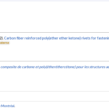
22).
Carbon fiber reinforced poly(ether ether ketone) rivets for fasten
externe
composite de carbone et poly(étheréthercétone) pour les structures a
e Montréal
.