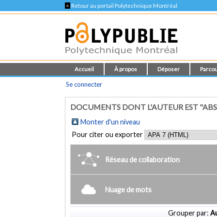
<
Retour au portail Polytechnique Montréal
Accueil
À propos
Déposer
Parcou
Se connecter
DOCUMENTS DONT L'AUTEUR EST "ABSI,
Monter d'un niveau
Pour citer ou exporter
Réseau de collaboration
Nuage de mots
Grouper par:
Au