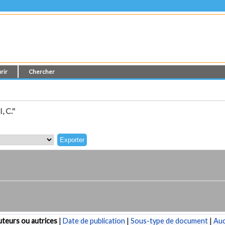
rir
Chercher
 C."
teurs ou autrices
|
Date de publication
|
Sous-type de document
|
Au