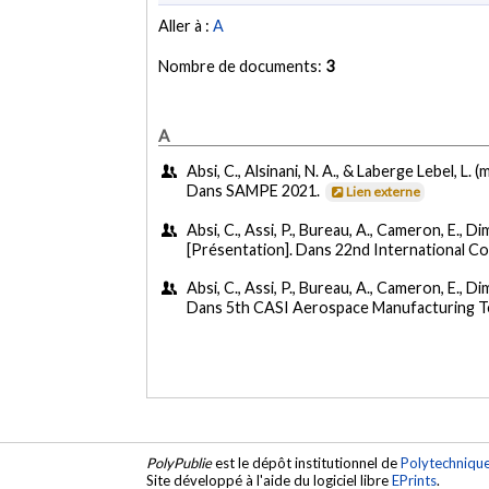
Aller à :
A
Nombre de documents:
3
A
Absi, C., Alsinani, N. A., & Laberge Lebel, L. (
Dans SAMPE 2021.
Lien externe
Absi, C., Assi, P., Bureau, A., Cameron, E., D
[Présentation]. Dans 22nd International C
Absi, C., Assi, P., Bureau, A., Cameron, E., Di
Dans 5th CASI Aerospace Manufacturing T
PolyPublie
est le dépôt institutionnel de
Polytechniqu
Site développé à l'aide du logiciel libre
EPrints
.