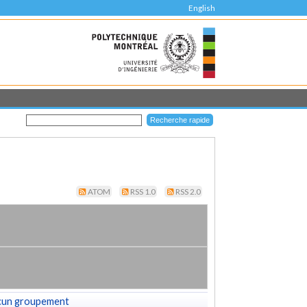
English
ATOM
RSS 1.0
RSS 2.0
cun groupement