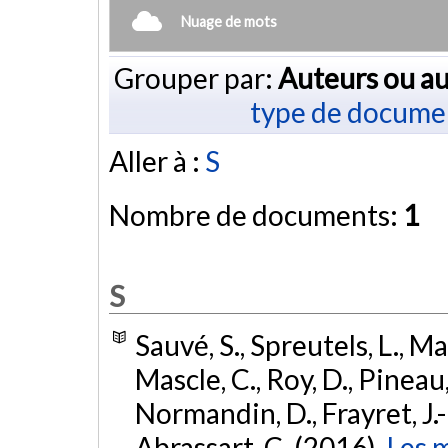
Nuage de mots
Grouper par:
Auteurs ou au
type de docume
Aller à :
S
Nombre de documents:
1
S
Sauvé, S., Spreutels, L., Mar
Mascle, C., Roy, D., Pineau,
Normandin, D., Frayret, J.-M
Abrassart, C. (2016).
Les 