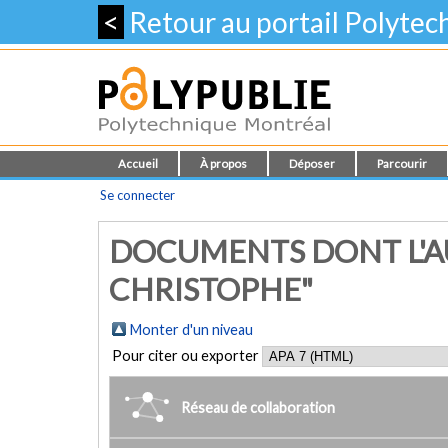
<
Retour au portail Polyte
Accueil
À propos
Déposer
Parcourir
Se connecter
DOCUMENTS DONT L'AU
CHRISTOPHE"
Monter d'un niveau
Pour citer ou exporter
Réseau de collaboration