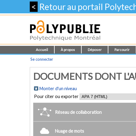
<
Retour au portail Polyte
Accueil
À propos
Déposer
Parcourir
Se connecter
DOCUMENTS DONT L'AU
Monter d'un niveau
Pour citer ou exporter
Réseau de collaboration
Nuage de mots