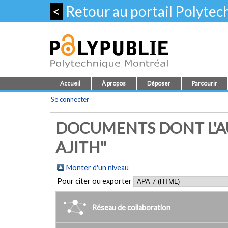
<
Retour au portail Polyte
Accueil
À propos
Déposer
Parcourir
Se connecter
DOCUMENTS DONT L'A
AJITH"
Monter d'un niveau
Pour citer ou exporter
Réseau de collaboration