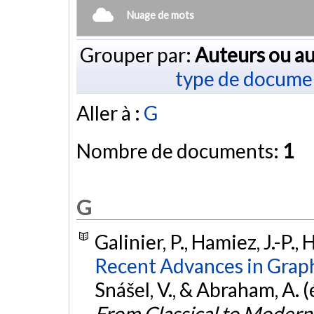
Nuage de mots
Grouper par:
Auteurs ou au
type de docume
Aller à :
G
Nombre de documents:
1
G
Galinier, P., Hamiez, J.-P.,
Recent Advances in Graph
Snášel, V., & Abraham, A. (
From Classical to Moder