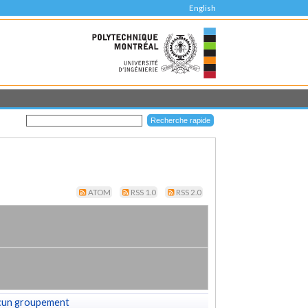
English
ATOM
RSS 1.0
RSS 2.0
cun groupement