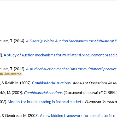
Aouam, T. (2014).
A Dantzig-Wolfe Auction Mechanism for Multilateral 
3).
A study of auction mechanisms for multilateral procurement based 
Aouam, T. (2012).
A study of auction mechanisms for multilateral procur
Lien externe
, & Rekik, M. (2007).
Combinatorial auctions.
Annals of Operations Rese
ekik, M. (2007).
Combinatorial auctions.
(Document de travail n° CIRRE
2003).
Models for bundle trading in financial markets.
European Journal o
T., & Gendreau, M. (2003).
A new bidding framework for combinatorial e-