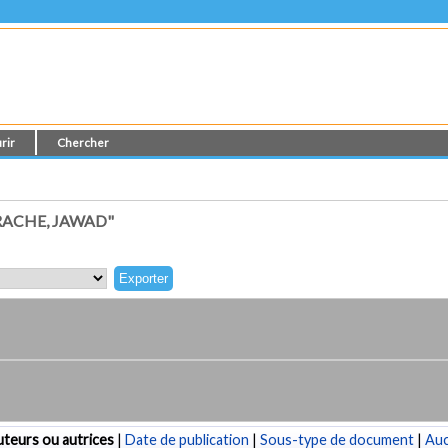
rir
Chercher
RACHE, JAWAD"
teurs ou autrices
|
Date de publication
|
Sous-type de document
|
Au