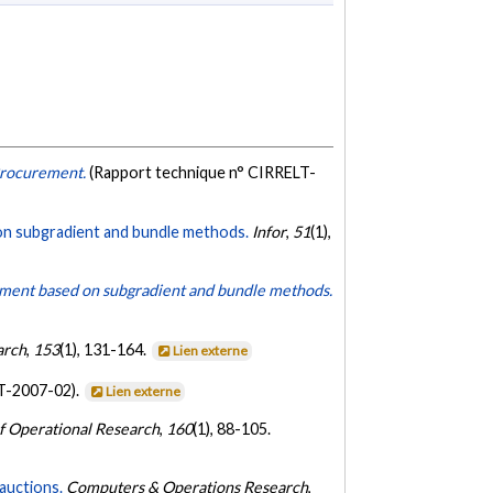
Procurement.
(Rapport technique n° CIRRELT-
on subgradient and bundle methods.
Infor
,
51
(1),
ement based on subgradient and bundle methods.
arch
,
153
(1), 131-164.
Lien externe
LT-2007-02).
Lien externe
f Operational Research
,
160
(1), 88-105.
auctions.
Computers & Operations Research
,