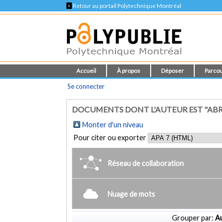
<
Retour au portail Polytechnique Montréal
Accueil
À propos
Déposer
Parcou
Se connecter
DOCUMENTS DONT L'AUTEUR EST "AB
Monter d'un niveau
Pour citer ou exporter
Réseau de collaboration
Nuage de mots
Grouper par:
Au