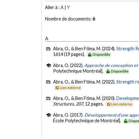
Aller à :
A
|
Y
Nombre de documents:
6
A
Abra, O., & Ben Ftima, M. (2024).
Strength R
1614 (19 pages).
Disponible
Abra, O. (2022).
Approche de conception et d
Polytechnique Montréal].
Disponible
Abra, O., & Ben Ftima, M. (2022).
Strength r
Lien externe
Abra, O., & Ben Ftima, M. (2020).
Developmen
Structures
,
207
, 12 pages.
Lien externe
Abra, O. (2017).
Développement d'une approc
École Polytechnique de Montréal].
Dispo