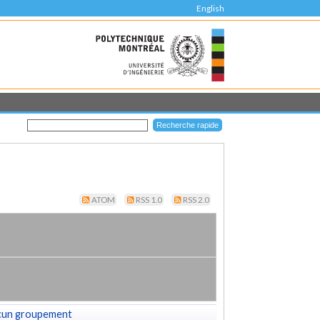
English
ATOM
RSS 1.0
RSS 2.0
cun groupement