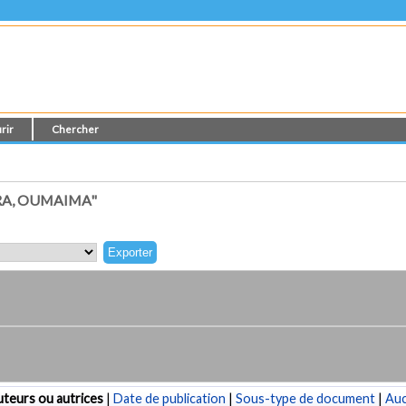
rir
Chercher
RA, OUMAIMA"
teurs ou autrices
|
Date de publication
|
Sous-type de document
|
Au