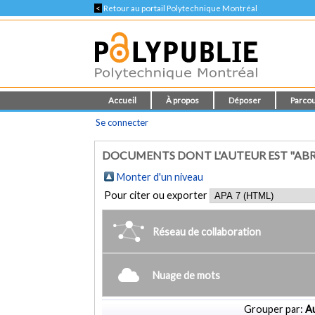
<
Retour au portail Polytechnique Montréal
Accueil
À propos
Déposer
Parcou
Se connecter
DOCUMENTS DONT L'AUTEUR EST "AB
Monter d'un niveau
Pour citer ou exporter
Réseau de collaboration
Nuage de mots
Grouper par:
Au