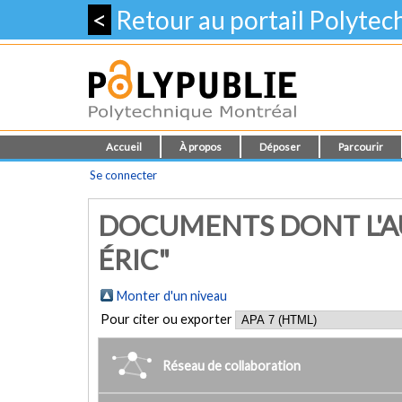
<
Retour au portail Polyte
Accueil
À propos
Déposer
Parcourir
Se connecter
DOCUMENTS DONT L'A
ÉRIC"
Monter d'un niveau
Pour citer ou exporter
Réseau de collaboration