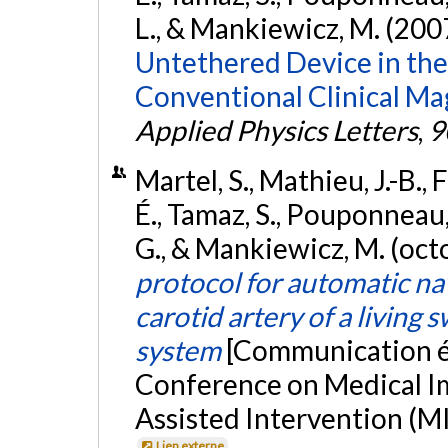
L., & Mankiewicz, M. (200
Untethered Device in the 
Conventional Clinical M
Applied Physics Letters
,
9
Martel, S., Mathieu, J.-B.,
É., Tamaz, S., Pouponneau, 
G., & Mankiewicz, M. (oc
protocol for automatic nav
carotid artery of a living 
system
[Communication éc
Conference on Medical 
Assisted Intervention (MI
Lien externe