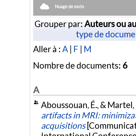
Nuage de mots
Grouper par:
Auteurs ou au
type de docume
Aller à :
A
|
F
|
M
Nombre de documents:
6
A
Aboussouan, É., & Martel, 
artifacts in MRI: minimiza
acquisitions
[Communicati
International Conference