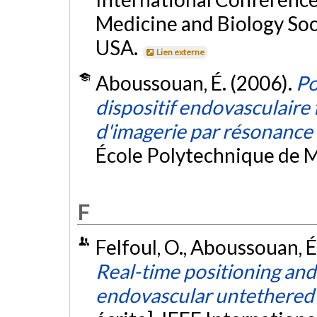
Medicine and Biology Soc
USA.
Lien externe
Aboussouan, É. (2006).
Po
dispositif endovasculair
d'imagerie par résonanc
École Polytechnique de M
F
Felfoul, O., Aboussouan, É.
Real-time positioning and
endovascular untethered