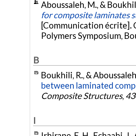
Aboussaleh, M., & Boukhili
for composite laminates s
[Communication écrite].
Polymers Symposium, Bou
B
Boukhili, R., & Aboussaleh
between laminated compos
Composite Structures
,
43
I
Irhirane, E. H., Echaabi, J.