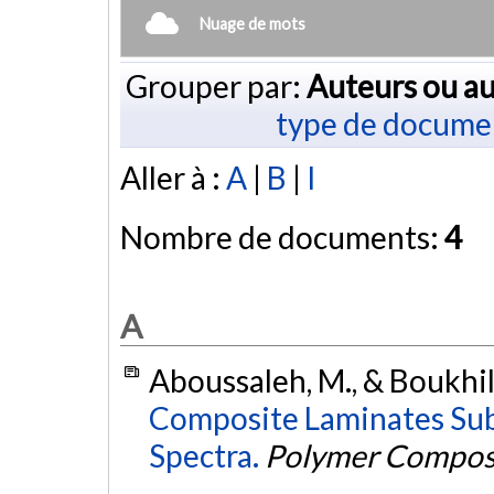
Nuage de mots
Grouper par:
Auteurs ou au
type de docume
Aller à :
A
|
B
|
I
Nombre de documents:
4
A
Aboussaleh, M., & Boukhili
Composite Laminates Sub
Spectra.
Polymer Compos