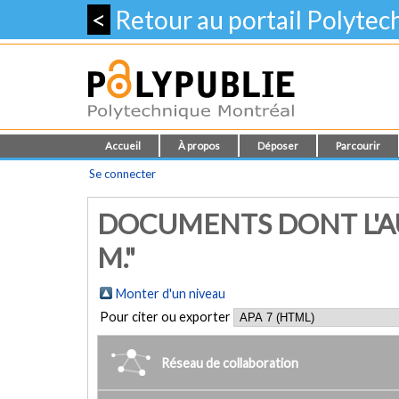
<
Retour au portail Polyte
Accueil
À propos
Déposer
Parcourir
Se connecter
DOCUMENTS DONT L'A
M."
Monter d'un niveau
Pour citer ou exporter
Réseau de collaboration