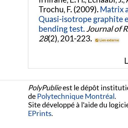
Trochu, F. (2009).
Matrix a
Quasi-isotrope graphite 
bending test.
Journal of 
28
(2), 201-223.
Lien externe
L
PolyPublie
est le dépôt institut
de
Polytechnique Montréal
.
Site développé à l'aide du logicie
EPrints
.