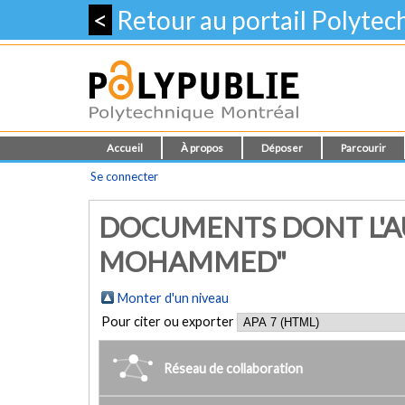
<
Retour au portail Polyte
Accueil
À propos
Déposer
Parcourir
Se connecter
DOCUMENTS DONT L'AU
MOHAMMED"
Monter d'un niveau
Pour citer ou exporter
Réseau de collaboration