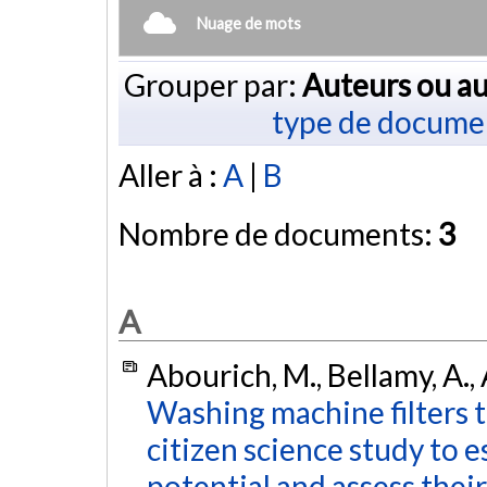
Nuage de mots
Grouper par:
Auteurs ou au
type de docume
Aller à :
A
|
B
Nombre de documents:
3
A
Abourich, M., Bellamy, A., 
Washing machine filters t
citizen science study to 
potential and assess their