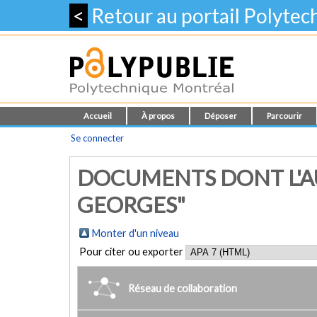
<
Retour au portail Polyte
Accueil
À propos
Déposer
Parcourir
Se connecter
DOCUMENTS DONT L'AU
GEORGES"
Monter d'un niveau
Pour citer ou exporter
Réseau de collaboration