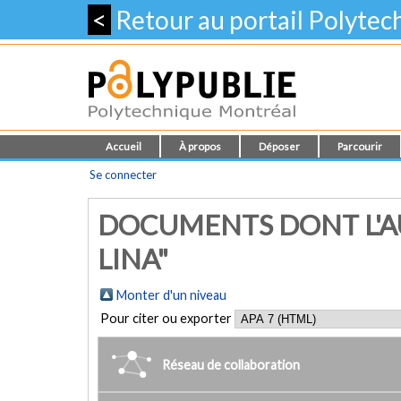
<
Retour au portail Polyte
Accueil
À propos
Déposer
Parcourir
Se connecter
DOCUMENTS DONT L'A
LINA"
Monter d'un niveau
Pour citer ou exporter
Réseau de collaboration