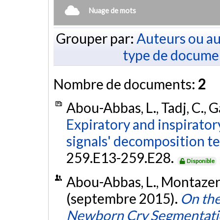
Nuage de mots
Grouper par:
Auteurs ou au
type de docume
Nombre de documents:
2
Abou-Abbas, L., Tadj, C., G
Expiratory and inspirator
signals' decomposition t
259.E13-259.E28.
Disponible
Abou-Abbas, L., Montazeri, 
(septembre 2015).
On the
Newborn Cry Segmentat