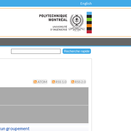
English
ATOM
RSS 1.0
RSS 2.0
cun groupement