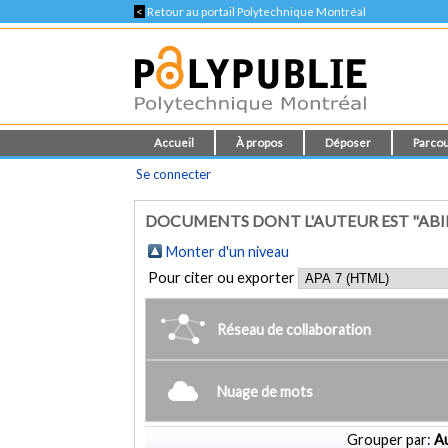
<
Retour au portail Polytechnique Montréal
Accueil
À propos
Déposer
Parcou
Se connecter
DOCUMENTS DONT L'AUTEUR EST "ABI
Monter d'un niveau
Pour citer ou exporter
Réseau de collaboration
Nuage de mots
Grouper par:
Au