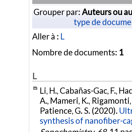
Grouper par:
Auteurs ou au
type de docume
Aller à :
L
Nombre de documents:
1
L
Li, H., Cabañas-Gac, F., Ha
A., Mameri, K., Rigamonti, 
Patience, G. S. (2020).
Ult
synthesis of nanofiber-c
Sonochemistry
,
68
, 11 pa