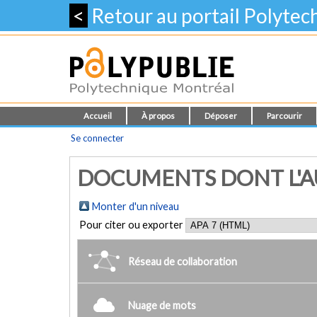
<
Retour au portail Polyte
Accueil
À propos
Déposer
Parcourir
Se connecter
DOCUMENTS DONT L'AU
Monter d'un niveau
Pour citer ou exporter
Réseau de collaboration
Nuage de mots