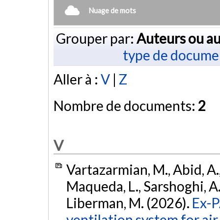
Nuage de mots
Grouper par:
Auteurs ou au
type de docume
Aller à :
V
|
Z
Nombre de documents:
2
V
Vartazarmian, M., Abid, A.,
Maqueda, L., Sarshoghi, A.,
Liberman, M. (2026).
Ex-P
ventilation system for air