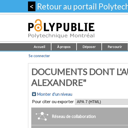
<
Retour au portail Polyte
Accueil
À propos
Déposer
Parcourir
Se connecter
DOCUMENTS DONT L'AU
ALEXANDRE"
Monter d'un niveau
Pour citer ou exporter
Réseau de collaboration