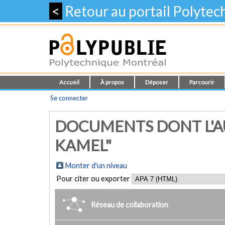
<
Retour au portail Polyte
Accueil
À propos
Déposer
Parcourir
Se connecter
DOCUMENTS DONT L'A
KAMEL"
Monter d'un niveau
Pour citer ou exporter
Réseau de collaboration