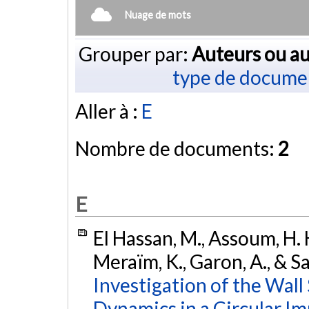
Nuage de mots
Grouper par:
Auteurs ou au
type de docume
Aller à :
E
Nombre de documents:
2
E
El Hassan, M., Assoum, H. H.
Meraïm, K., Garon, A., & S
Investigation of the Wall
Dynamics in a Circular Im