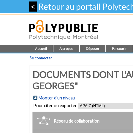
<
Retour au portail Polyte
Accueil
À propos
Déposer
Parcourir
Se connecter
DOCUMENTS DONT L'A
GEORGES"
Monter d'un niveau
Pour citer ou exporter
Réseau de collaboration