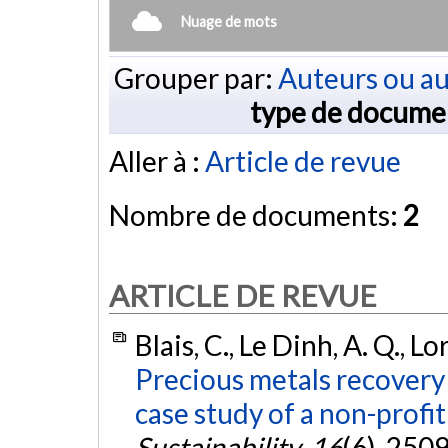
Nuage de mots
Grouper par:
Auteurs ou au
type de docume
Aller à :
Article de revue
Nombre de documents:
2
ARTICLE DE REVUE
Blais, C., Le Dinh, A. Q., L
Precious metals recovery 
case study of a non-profi
Sustainability
,
16
(6), 250