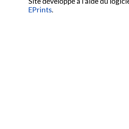
Site développé à l'aide du logicie
EPrints
.