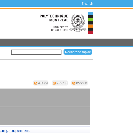
English
ATOM
RSS 1.0
RSS 2.0
cun groupement