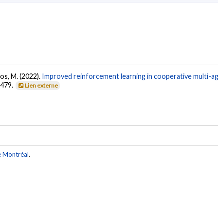
os, M. (2022).
Improved reinforcement learning in cooperative multi-a
0479.
Lien externe
e Montréal
.