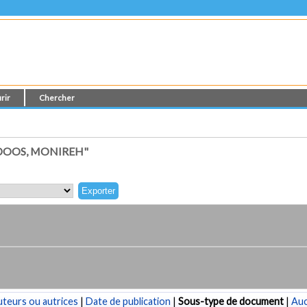
rir
Chercher
DOOS, MONIREH"
teurs ou autrices
|
Date de publication
|
Sous-type de document
|
Au