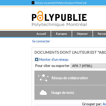
<
Retour au portail Polytechnique Montréal
Accueil
À propos
Déposer
Parcou
Se connecter
DOCUMENTS DONT L'AUTEUR EST "AB
Monter d'un niveau
Pour citer ou exporter
Réseau de collaboration
Nuage de mots
Grouper par:
Au