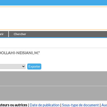
rir
Chercher
LLAHI-NEISIANI, M."
teurs ou autrices
|
Date de publication
|
Sous-type de document
|
Au