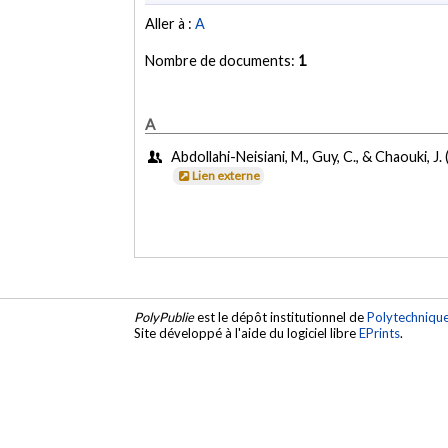
Aller à :
A
Nombre de documents:
1
A
Abdollahi-Neisiani, M., Guy, C., & Chaouki, J.
Lien externe
PolyPublie
est le dépôt institutionnel de
Polytechniqu
Site développé à l'aide du logiciel libre
EPrints
.