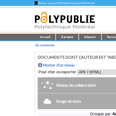
<
Retour au portail Polytechnique Montréal
Accueil
À propos
Déposer
Parcou
Se connecter
DOCUMENTS DONT L'AUTEUR EST "ABDO
Monter d'un niveau
Pour citer ou exporter
Réseau de collaboration
Nuage de mots
Grouper par:
Au