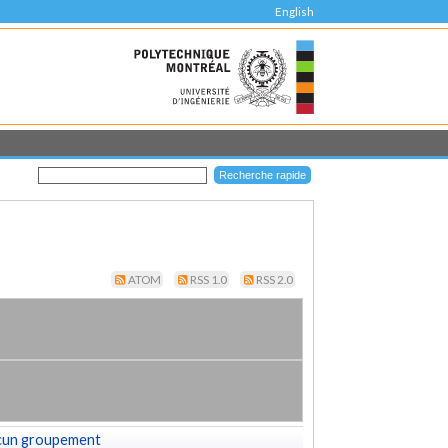
English
ATOM
RSS 1.0
RSS 2.0
cun groupement