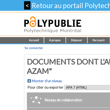
<
Retour au portail Polyte
Accueil
À propos
Déposer
Parcourir
Se connecter
DOCUMENTS DONT L'AU
AZAM"
Monter d'un niveau
Pour citer ou exporter
Réseau de collaboration