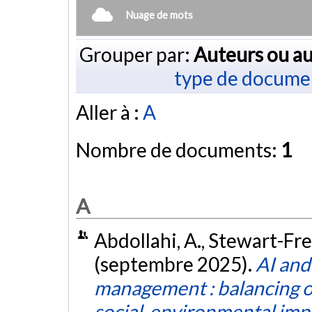
Nuage de mots
Grouper par:
Auteurs ou au
type de docume
Aller à :
A
Nombre de documents:
1
A
Abdollahi, A., Stewart-Frey,
(septembre 2025).
AI and
management : balancing o
social-environmental imp