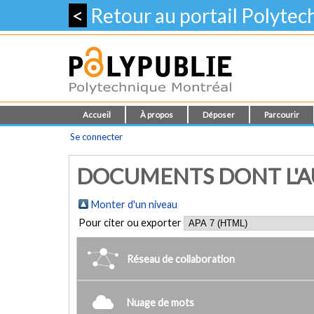
<
Retour au portail Polyte
Accueil
À propos
Déposer
Parcourir
Se connecter
DOCUMENTS DONT L'AUT
Monter d'un niveau
Pour citer ou exporter
Réseau de collaboration
Nuage de mots