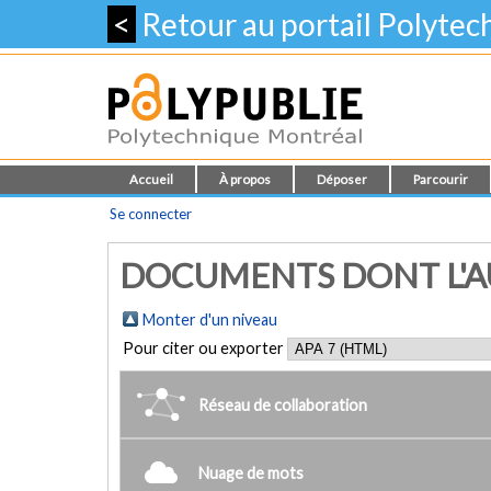
<
Retour au portail Polyte
Accueil
À propos
Déposer
Parcourir
Se connecter
DOCUMENTS DONT L'AU
Monter d'un niveau
Pour citer ou exporter
Réseau de collaboration
Nuage de mots