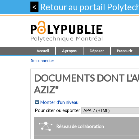
<
Retour au portail Polyte
Accueil
À propos
Déposer
Parcourir
Se connecter
DOCUMENTS DONT L'AU
AZIZ"
Monter d'un niveau
Pour citer ou exporter
Réseau de collaboration