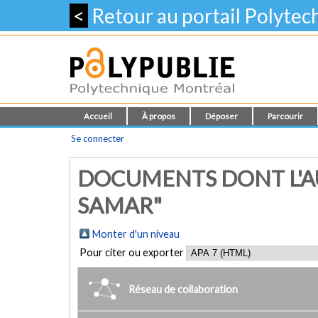
<
Retour au portail Polyte
Accueil
À propos
Déposer
Parcourir
Se connecter
DOCUMENTS DONT L'A
SAMAR"
Monter d'un niveau
Pour citer ou exporter
Réseau de collaboration