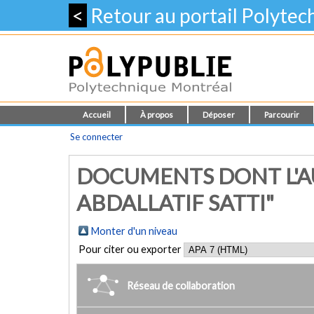
<
Retour au portail Polyte
Accueil
À propos
Déposer
Parcourir
Se connecter
DOCUMENTS DONT L'A
ABDALLATIF SATTI"
Monter d'un niveau
Pour citer ou exporter
Réseau de collaboration