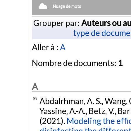
Nuage de mots
Grouper par:
Auteurs ou au
type de docume
Aller à :
A
Nombre de documents:
1
A
Abdalrhman, A. S., Wang, C
Yassine, A.-A., Betz, V., Ba
(2021).
Modeling the effi
disinfecting the different