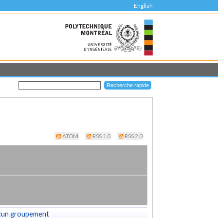
English
ATOM
RSS 1.0
RSS 2.0
cun groupement