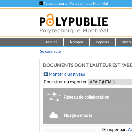
<
Retour au portail Polytechnique Montréal
Accueil
À propos
Déposer
Parcou
Se connecter
DOCUMENTS DONT L'AUTEUR EST "ABD
Monter d'un niveau
Pour citer ou exporter
Réseau de collaboration
Nuage de mots
Grouper par:
Au