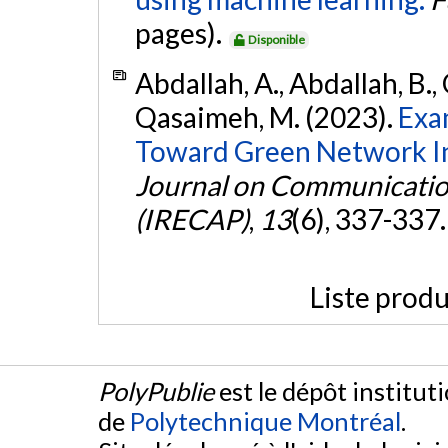
pages).
Disponible
Abdallah, A., Abdallah, B.,
Qasaimeh, M. (2023).
Exa
Toward Green Network In
Journal on Communicatio
(IRECAP)
,
13
(6), 337-337
Liste produ
PolyPublie
est le dépôt institut
de
Polytechnique Montréal
.