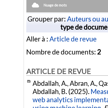
Nuage de mots
Grouper par:
Auteurs ou au
type de docume
Aller à :
Article de revue
Nombre de documents:
2
ARTICLE DE REVUE
Abdallah, A., Abran, A., Q
Abdallah, B. (2025).
Measu
web analytics implement
using machine learning.
F