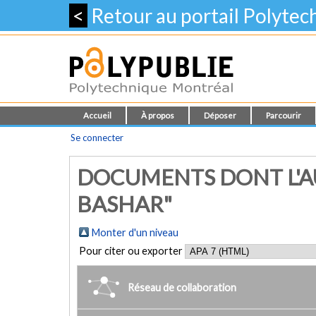
<
Retour au portail Polyte
Accueil
À propos
Déposer
Parcourir
Se connecter
DOCUMENTS DONT L'AU
BASHAR"
Monter d'un niveau
Pour citer ou exporter
Réseau de collaboration