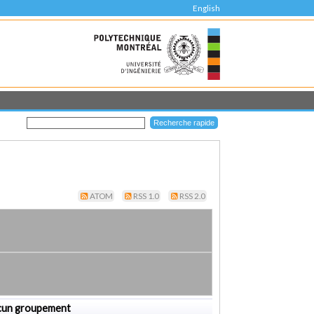
English
ATOM
RSS 1.0
RSS 2.0
cun groupement