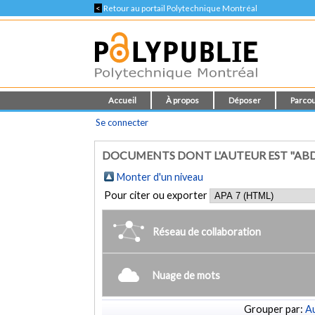
<
Retour au portail Polytechnique Montréal
Accueil
À propos
Déposer
Parcou
Se connecter
DOCUMENTS DONT L'AUTEUR EST "ABDA
Monter d'un niveau
Pour citer ou exporter
Réseau de collaboration
Nuage de mots
Grouper par:
Au