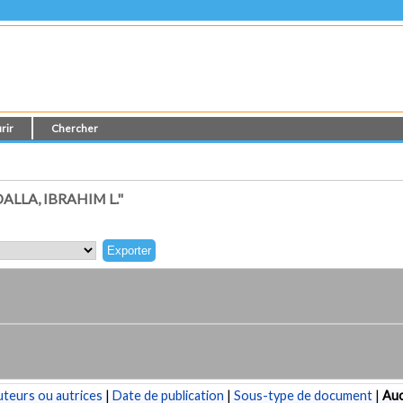
rir
Chercher
LLA, IBRAHIM L."
teurs ou autrices
|
Date de publication
|
Sous-type de document
|
Au